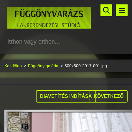
Itthon vagy otthon...
Kezdőlap
>
Függöny galéria
>
500x500-2017-001.jpg
DIAVETÍTÉS INDÍTÁSA
KÖVETKEZŐ