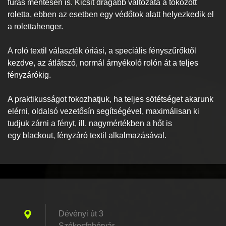
fúrás mentesen is. Kicsit drágább változata a tokozott
roletta, ebben az esetben egy védőtok alatt helyezkedik el
a rolettahenger.
A roló textil választék óriási, a speciális fényszűrőktől
kezdve, az átlátszó, normál árnyékoló rolón át a teljes
fényzárókig.
A praktikusságot fokozhatjuk, ha teljes sötétséget akarunk
elérni, oldalsó vezetősín segítségével, maximálisan ki
tudjuk zárni a fényt, ill. nagymértékben a hőt is
egy blackout, fényzáró textil alkalmazásával.
Dévényi út 3
Székesfehérvár