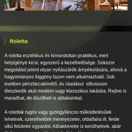
Roletta
A roletta esztétikus és kimondottan praktikus, mert
helyigénye kicsi, egyszerű a kezelhetősége. Sokszor
megoldást jelent olyan nyílászárók árnyékolására, ahová a
hagyományos függöny fazon nem alkalmazható. Sok
esetben pénztárcakímélő, és ráadásul stílusosan
illeszkedik akár modern vagy klasszikus lakásba. Rejtve is
maradhat, de díszítheti is ablakainkat.
A roletták rugós vagy gyöngyláncos működtetésűek
lehetnek, szerelhetőek mennyezetre, oldalfalra ill. ferde
síkú felületre egyaránt. Ablakkeretre is kerülhetnek, akár