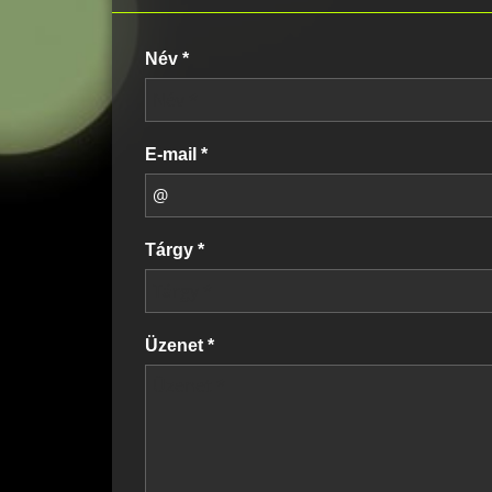
Név *
E-mail *
Tárgy *
Üzenet *