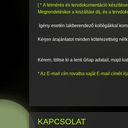
[ * A felmérés és tervdokumentáció készítése 
Megrendeléskor a kiszállási díj, és a tervdok
Igény esetén lakberendező kollégákkal kompl
Kérjen árajánlatot minden kötelezettség nélk
Kérem, töltse ki a lenti űrlap adatait, majd ka
* Az E-mail cím rovatba saját E-mail címét írj
KAPCSOLAT