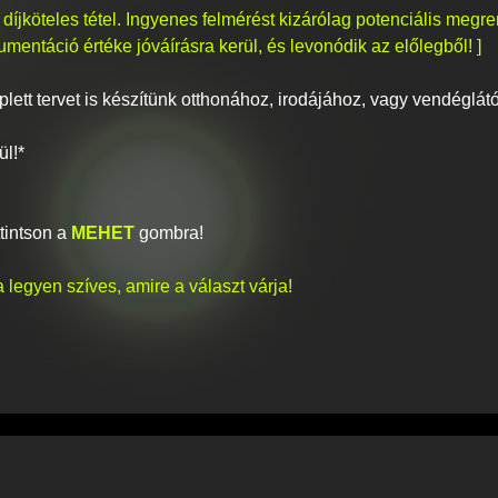
díjköteles tétel. Ingyenes felmérést kizárólag potenciális megre
umentáció értéke jóváírásra kerül, és levonódik az előlegből! ]
ett tervet is készítünk otthonához, irodájához, vagy vendéglá
ül!*
ttintson a
MEHET
gombra!
a legyen szíves, amire a választ várja!