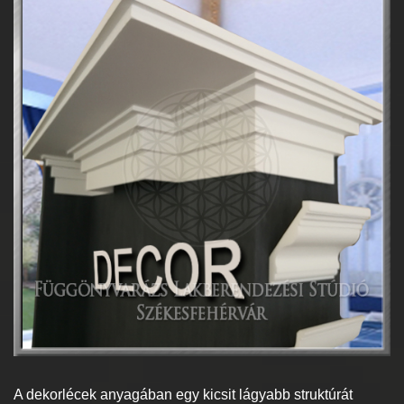
A dekorlécek anyagában egy kicsit lágyabb struktúrát