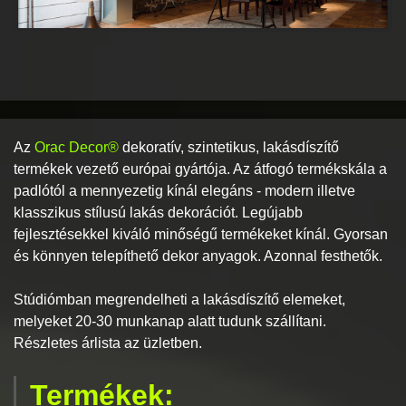
Az
Orac Decor®
dekoratív, szintetikus, lakásdíszítő
termékek vezető európai gyártója. Az átfogó termékskála a
padlótól a mennyezetig kínál elegáns - modern illetve
klasszikus stílusú lakás dekorációt. Legújabb
fejlesztésekkel kiváló minőségű termékeket kínál. Gyorsan
és könnyen telepíthető dekor anyagok. Azonnal festhetők.
Stúdiómban megrendelheti a lakásdíszítő elemeket,
melyeket 20-30 munkanap alatt tudunk szállítani.
Részletes árlista az üzletben.
Termékek: