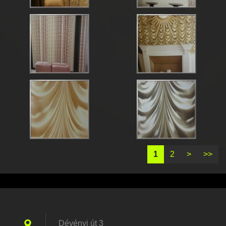
1
2
>
>>
Dévényi út 3