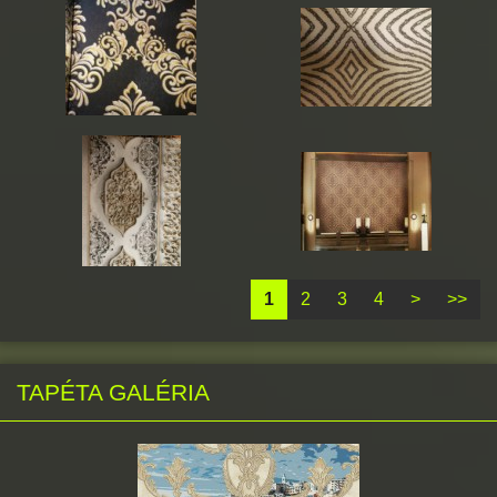
1
2
3
4
>
>>
TAPÉTA GALÉRIA