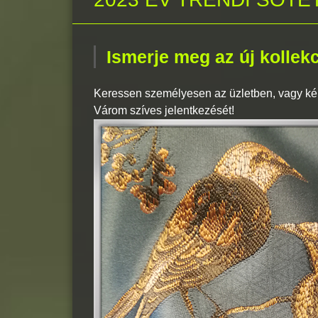
Ismerje meg az új kollekc
Keressen személyesen az üzletben, vagy kér
Várom szíves jelentkezését!