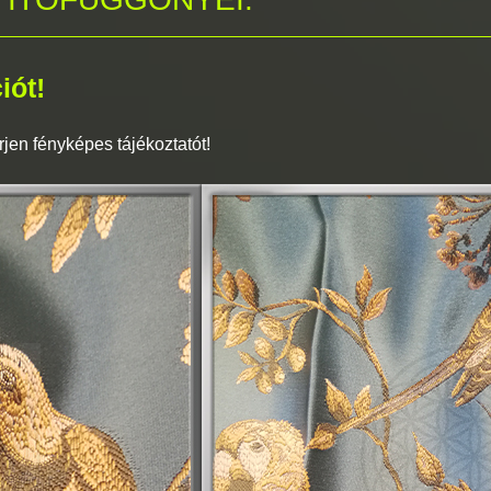
iót!
jen fényképes tájékoztatót!