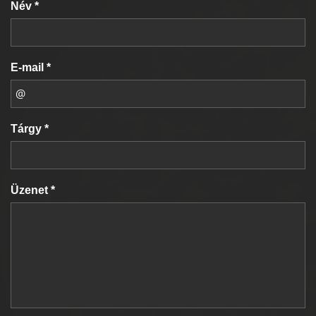
Név *
E-mail *
Tárgy *
Üzenet *