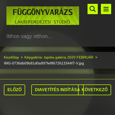
Itthon vagy otthon...
Kezdőlap
>
Képgaléria: tapéta galéria 2020 FEBRUÁR
>
IMG-0736db09b81d0a997fef8672613344f7-V.jpg
ELŐZŐ
DIAVETÍTÉS INDÍTÁSA
KÖVETKEZŐ