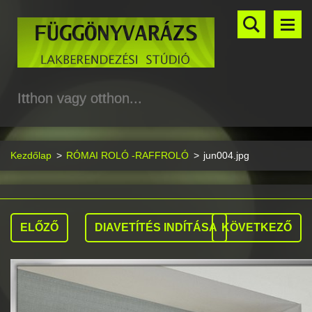
Itthon vagy otthon...
Kezdőlap
>
RÓMAI ROLÓ -RAFFROLÓ
>
jun004.jpg
ELŐZŐ
DIAVETÍTÉS INDÍTÁSA
KÖVETKEZŐ