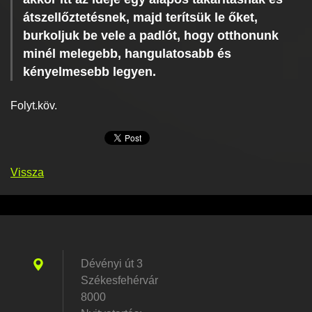
átszellőztetésnek, majd terítsük le őket,
burkoljuk be vele a padlót, hogy otthonunk
minél melegebb, hangulatosabb és
kényelmesebb legyen.
Folyt.köv.
Vissza
Dévényi út 3
Székesfehérvár
8000