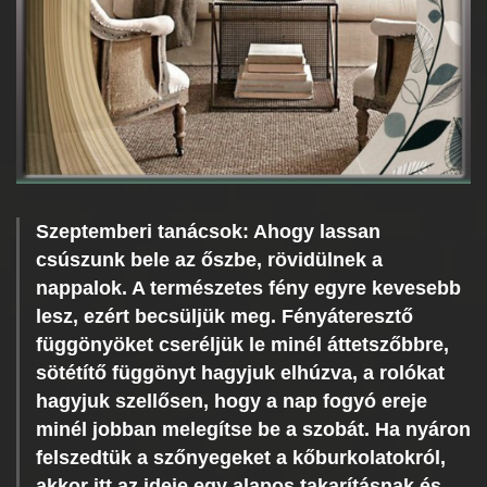
Szeptemberi tanácsok: Ahogy lassan
csúszunk bele az őszbe, rövidülnek a
nappalok. A természetes fény egyre kevesebb
lesz, ezért becsüljük meg. Fényáteresztő
függönyöket cseréljük le minél áttetszőbbre,
sötétítő függönyt hagyjuk elhúzva, a rolókat
hagyjuk szellősen, hogy a nap fogyó ereje
minél jobban melegítse be a szobát. Ha nyáron
felszedtük a szőnyegeket a kőburkolatokról,
akkor itt az ideje egy alapos takarításnak és