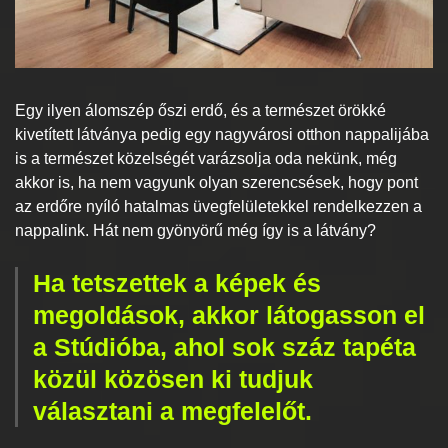
Egy ilyen álomszép őszi erdő, és a természet örökké
kivetített látványa pedig egy nagyvárosi otthon nappalijába
is a természet közelségét varázsolja oda nekünk, még
akkor is, ha nem vagyunk olyan szerencsések, hogy pont
az erdőre nyíló hatalmas üvegfelületekkel rendelkezzen a
nappalink. Hát nem gyönyörű még így is a látvány?
Ha tetszettek a képek és
megoldások, akkor látogasson el
a Stúdióba, ahol sok száz tapéta
közül közösen ki tudjuk
választani a megfelelőt.