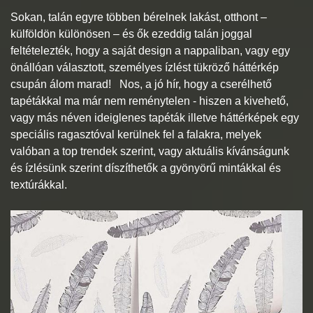
Sokan, talán egyre többen bérelnek lakást, otthont –
külföldön különösen – és ők ezeddig talán joggal
feltételezték, hogy a saját design a nappaliban, vagy egy
önállóan választott, személyes ízlést tükröző háttérkép
csupán álom marad! Nos, a jó hír, hogy a cserélhető
tapétákkal ma már nem reménytelen - hiszen a kivehető,
vagy más néven ideiglenes tapéták illetve háttérképek egy
speciális ragasztóval kerülnek fel a falakra, melyek
valóban a top trendek szerint, vagy aktuális kívánságunk
és ízlésünk szerint díszíthetők a gyönyörű mintákkal és
textúrákkal.