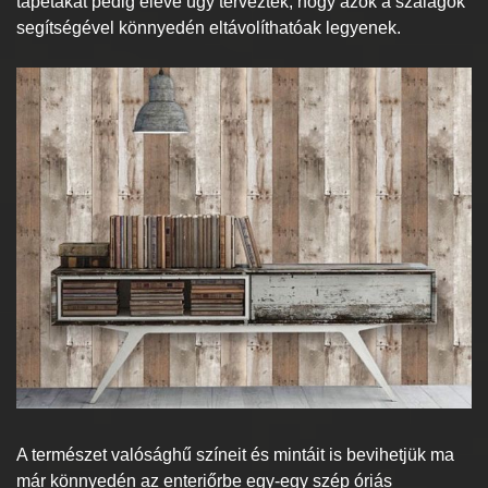
tapétákat pedig eleve úgy tervezték, hogy azok a szalagok
segítségével könnyedén eltávolíthatóak legyenek.
A természet valósághű színeit és mintáit is bevihetjük ma
már könnyedén az enteriőrbe egy-egy szép óriás