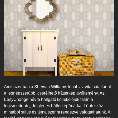
Amit azonban a Sherwin-Williams kínál, az vitathatatlanul
a legnépszerűbb, cserélhető háttérkép gyűjtemény. Az
EasyChange névre hallgató kollekciójuk talán a
legismertebb „ideiglenes háttérkép”márka. Több száz
mintából stílus és téma szerint rendezve válogathatunk. A