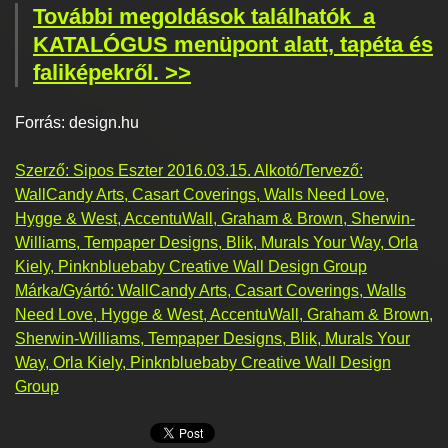
További megoldások találhatók a
KATALÓGUS menüpont alatt, tapéta és
faliképekről. >>
Forrás: design.hu
Szerző: Sipos Eszter 2016.03.15. Alkotó/Tervező:
WallCandy Arts, Casart Coverings, Walls Need Love,
Hygge & West, AccentuWall, Graham & Brown, Sherwin-
Williams, Tempaper Designs, Blik, Murals Your Way, Orla
Kiely, Pinknbluebaby Creative Wall Design Group
Márka/Gyártó: WallCandy Arts, Casart Coverings, Walls
Need Love, Hygge & West, AccentuWall, Graham & Brown,
Sherwin-Williams, Tempaper Designs, Blik, Murals Your
Way, Orla Kiely, Pinknbluebaby Creative Wall Design
Group