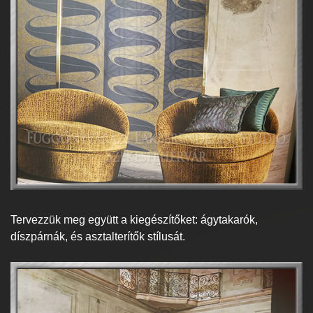
Tervezzük meg együtt a kiegészítőket: ágytakarók,
díszpárnák, és asztalterítők stílusát.