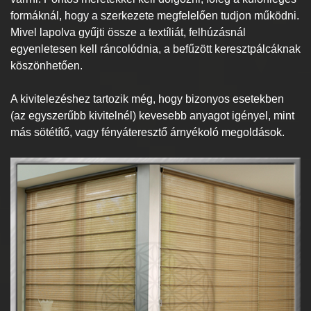
formáknál, hogy a szerkezete megfelelően tudjon működni.
Mivel lapolva gyűjti össze a textíliát, felhúzásnál
egyenletesen kell ráncolódnia, a befűzött keresztpálcáknak
köszönhetően.
A kivitelezéshez tartozik még, hogy bizonyos esetekben
(az egyszerűbb kivitelnél) kevesebb anyagot igényel, mint
más sötétítő, vagy fényáteresztő árnyékoló megoldások.