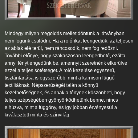
Mindegy milyen megoldás mellet döntünk a látványban
nem fogunk csalódni. Ha a rolónkat leengedjük, az teljesen
az ablak elé terül, nem ráncosodik, nem fog redőzni.
További előnye, hogy szakaszosan leengedhető, ezáltal
annyi fényt engedünk be, amennyit szeretnénk elkerülve
ezzel a teljes sötétséget. A roló kezelése egyszerű,
tisztántartása is egyszerűbb, mint a karnison függő
textíliáknak. Népszerűségét talán a könnyű
kezelhetőségnek, és annak a ténynek köszönheti, hogy
teljes szépségében gyönyörködhetünk benne, nincs
elhúzva, mint a függöny, és így jobban érvényesül a
kiválasztott minta és színvilág.