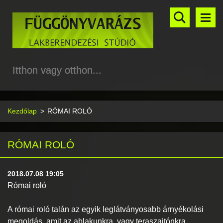
Itthon vagy otthon...
Kezdőlap
>
RÓMAI ROLÓ
RÓMAI ROLÓ
2018.07.08 19:05
Római roló
A római roló talán az egyik leglátványosabb árnyékolási
megoldás, amit az ablakunkra, vagy teraszajtónkra