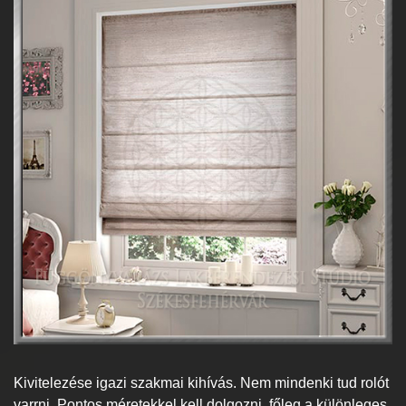
Kivitelezése igazi szakmai kihívás. Nem mindenki tud rolót
varrni. Pontos méretekkel kell dolgozni, főleg a különleges