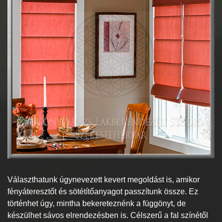
Választhatunk úgynevezett kevert megoldást is, amikor
fényáteresztőt és sötétítőanyagot passzítunk össze. Ez
történhet úgy, mintha bekereteznénk a függönyt, de
készülhet sávos elrendezésben is. Célszerű a fal színétől