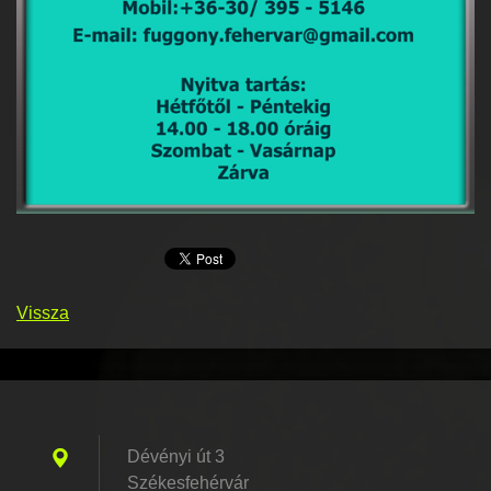
Vissza
Dévényi út 3
Székesfehérvár