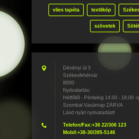
vlies tapéta
textilkép
Székes
szövetek
Söté
Dévényi út 3
Székesfehérvár
8000
Nyitvatartás:
Hétfőtől - Péntekig 14.00 - 18.00 -i
Szombat Vasárnap ZÁRVA
Lásd nyári nyitvatartást!
Telefon/Fax:+36 22/306 123
Mobil:+36-30/395-5146