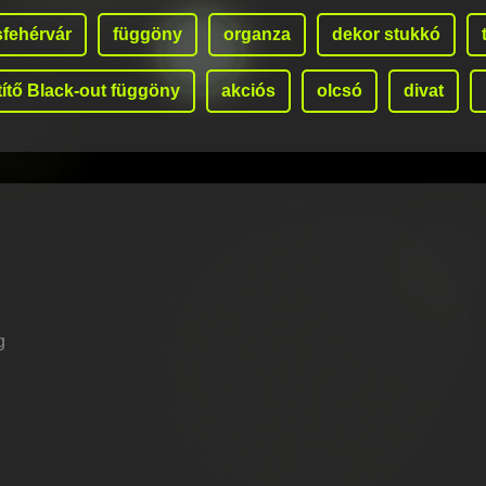
fehérvár
függöny
organza
dekor stukkó
títő Black-out függöny
akciós
olcsó
divat
g